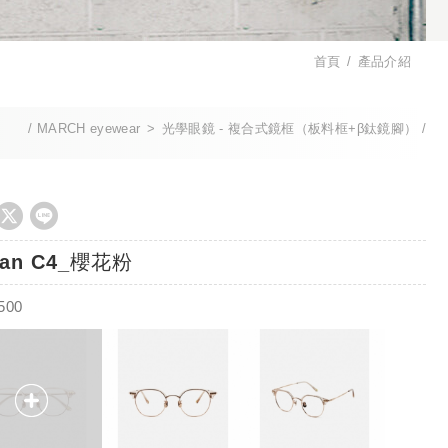
首頁
產品介紹
MARCH eyewear
光學眼鏡 - 複合式鏡框（板料框+β鈦鏡腳）
gan C4_櫻花粉
500