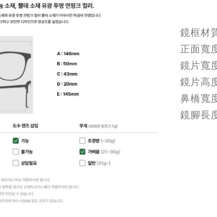
鏡框材
正面寬度
鏡片寬度
鏡片高度
鼻橋寬度
鏡腳長度