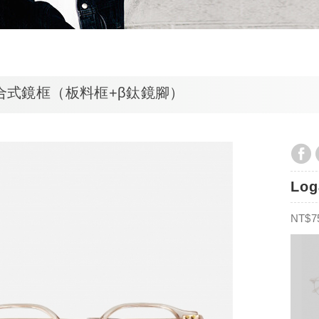
複合式鏡框（板料框+β鈦鏡腳）
Lo
NT$7