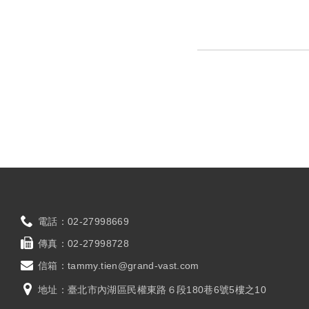
電話：
02-27998669
傳真：
02-27998728
信箱：
tammy.tien@grand-vast.com
地址：
臺北市內湖區民權東路６段180巷6號5樓之10